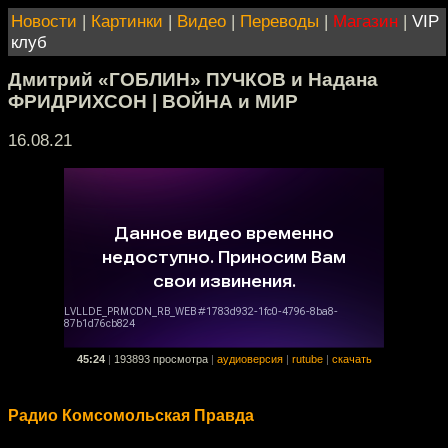
Новости
|
Картинки
|
Видео
|
Переводы
|
Магазин
|
VIP
клуб
Дмитрий «ГОБЛИН» ПУЧКОВ и Надана
ФРИДРИХСОН | ВОЙНА и МИР
16.08.21
45:24
|
193893 просмотра
|
аудиоверсия
|
rutube
|
скачать
Радио Комсомольская Правда