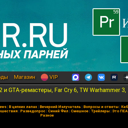
оды
Магазин
VIP
2 и GTA-ремастеры, Far Cry 6, TW Warhammer 3, P
News
|
В цепких лапах
|
Вечерний Излучатель
|
Вопросы и ответы
|
Каб
ешествия
|
Разведопрос
|
Синий Фил
|
Смешное
|
Трейлеры
|
Это ПЕ
Разное