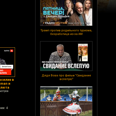
Трамп против родильного туризма,
безработица из-за ИИ
Дядя Вова про фильм "Свидание
вслепую"
асилие в
uman и
алюта
мотров
ии: 4