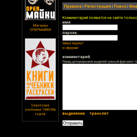
Правила
|
Регистрация
|
Поиск
|
Мне
Комментарий появится на сайте тольк
имя:
Магазин
ОПЕРМАЙКИ
пароль:
забыл пароль?
я с форума!
комментарий:
Перед цитированием выделяй нужный фрагмент т
Советские
учебники 1940-50х
выделение
транслит
годов