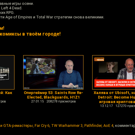
лавные игры осени.
Left 4 Dead.
ких RPG.
ти Age of Empires и Total War стратегии снова великими.
м!
комиксы в твоём городе!
й: Как
Опергеймер 53: Saints Row Re-
Халява от Ubisoft, н
Elected, Blackguards, H1Z1
Detroit: Become H
тров
27.01.15 208278 просмотров
игровая криптов
13.12.17 127270 прос
и GTA-ремастеры, Far Cry 6, TW Warhammer 3, Pathfinder, AoE 4
, комментар