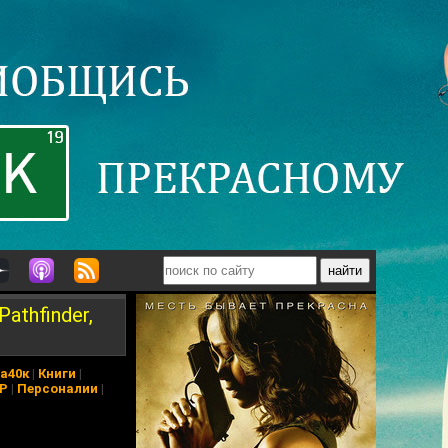
athfinder,
а40к
|
Книги
|
АР
|
Персоналии
|