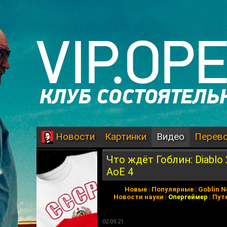
Картинки
Видео
Перев
Новости
Что ждёт Гоблин: Diablo 
AoE 4
Новые
|
Популярные
|
Goblin 
Новости науки
|
Опергеймер
|
Пут
02.09.21