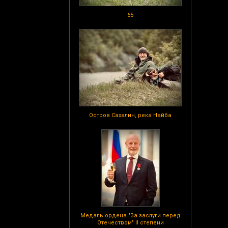
65
Остров Сахалин, река Найба
Медаль ордена "За заслуги перед
Отечеством" II степени