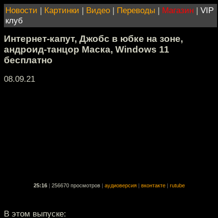
Новости
|
Картинки
|
Видео
|
Переводы
|
Магазин
|
VIP
клуб
Интернет-капут, Джобс в юбке на зоне,
андроид-танцор Маска, Windows 11
бесплатно
08.09.21
25:16
|
256670 просмотров
|
аудиоверсия
|
вконтакте
|
rutube
В этом выпуске: