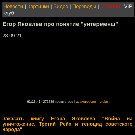
Новости
|
Картинки
|
Видео
|
Переводы
|
Магазин
|
VIP
клуб
Егор Яковлев про понятие "унтерменш"
28.09.21
01:16:42
|
271336 просмотров
|
аудиоверсия
|
rutube
Заказать книгу Егора Яковлева "Война на
уничтожение. Третий Рейх и геноцид советского
народа"