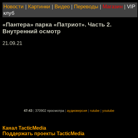
Новости
|
Картинки
|
Видео
|
Переводы
|
Магазин
|
VIP
клуб
«Пантера» парка «Патриот». Часть 2.
Внутренний осмотр
21.09.21
47:43
|
370902 просмотра
|
аудиоверсия
|
rutube
|
youtube
Канал TacticMedia
Поддержать проекты TacticMedia