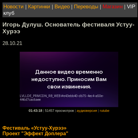
Новости
|
Картинки
|
Видео
|
Переводы
|
Магазин
|
VIP
клуб
Игорь Дулуш. Основатель фестиваля Устуу-
Хурээ
28.10.21
01:43:18
|
51457 просмотров
|
аудиоверсия
|
rutube
Фестиваль «Устуу-Хурээ»
Проект "Эффект Доплера"