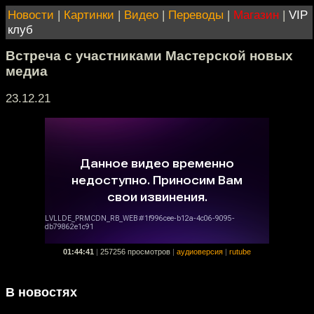
Новости
|
Картинки
|
Видео
|
Переводы
|
Магазин
|
VIP
клуб
Встреча с участниками Мастерской новых
медиа
23.12.21
01:44:41
|
257256 просмотров
|
аудиоверсия
|
rutube
В новостях