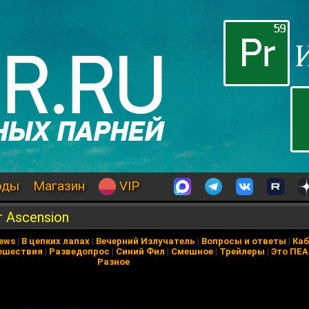
оды
Магазин
VIP
r Ascension
News
|
В цепких лапах
|
Вечерний Излучатель
|
Вопросы и ответы
|
Каб
ешествия
|
Разведопрос
|
Синий Фил
|
Смешное
|
Трейлеры
|
Это ПЕ
Разное