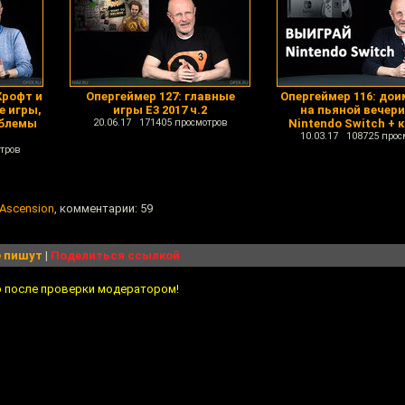
Крофт и
Опергеймер 127: главные
Опергеймер 116: дои
е игры,
игры E3 2017 ч.2
на пьяной вечери
облемы
20.06.17 171405 просмотров
Nintendo Switch + 
10.03.17 108725 прос
тров
 Ascension
, комментарии: 59
 пишут
|
Поделиться ссылкой
о после проверки модератором!