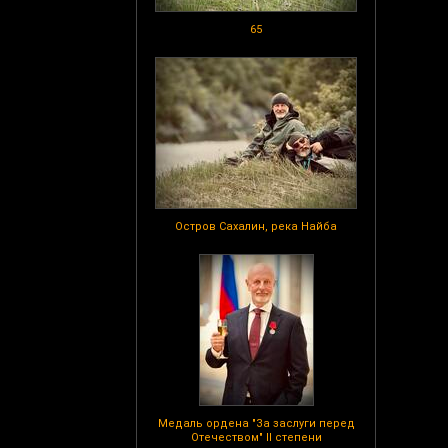
65
Остров Сахалин, река Найба
Медаль ордена "За заслуги перед
Отечеством" II степени