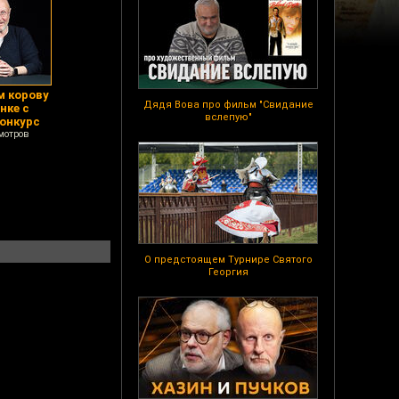
м корову
Дядя Вова про фильм "Свидание
нке с
вслепую"
конкурс
мотров
О предстоящем Турнире Святого
Георгия