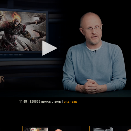
11:55
|
128835 просмотров
|
скачать