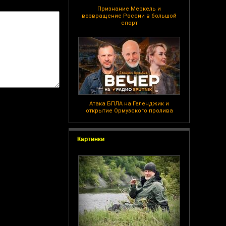
Признание Меркель и
возвращение России в большой
спорт
Атака БПЛА на Геленджик и
открытие Ормузского пролива
Картинки