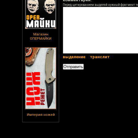
Перед цитированием выделяй нужный фрагмент т
Магазин
ОПЕРМАЙКИ
выделение
транслит
Империя ножей