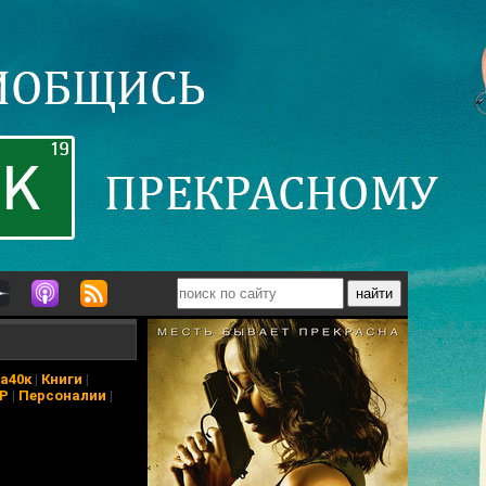
а40к
|
Книги
|
АР
|
Персоналии
|