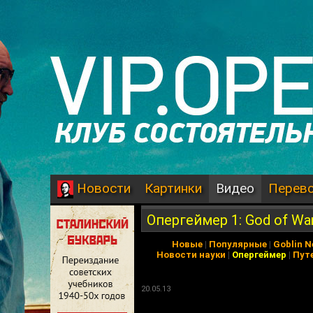
Картинки
Видео
Перев
Новости
Опергеймер 1: God of Wa
Новые
|
Популярные
|
Goblin 
Новости науки
|
Опергеймер
|
Пут
20.05.13