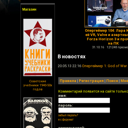
Магазин
Опергеймер 104: Лара 
её VR, Valve и азартны
Forza Horizon 3 и пр
на ПК
31.10.16 121248 просмо
В новостях
20.05.13 22:16
Опергеймер 1: God of War
Правила
|
Регистрация
|
Поиск
|
Мне
Советские
учебники 1940-50х
годов
Комментарий появится на сайте тольк
имя:
пароль:
забыл пароль?
я с форума!
комментарий: