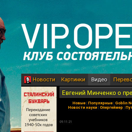
Картинки
Видео
Перев
Новости
Евгений Минченко о пр
Новые
|
Популярные
|
Goblin 
Новости науки
|
Опергеймер
|
Пу
09.11.21