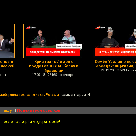
опов о
Кристиано Лимов о
Семён Уралов о сою
ческой
предстоящих выборах в
соседях: Киргизия, 
Бразилии
22.12.20 355211 прос
отра
17.09.18 76165 просмотров
выборных технологиях в России
, комментарии: 4
 пишут
|
Поделиться ссылкой
о после проверки модератором!