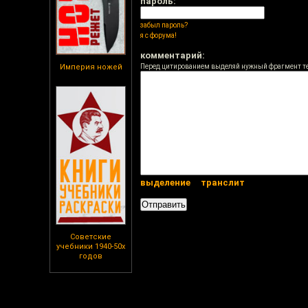
пароль:
забыл пароль?
я с форума!
комментарий:
Империя ножей
Перед цитированием выделяй нужный фрагмент т
выделение
транслит
Советские
учебники 1940-50х
годов