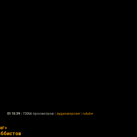
01:15:39
|
72066 просмотров
|
аудиоверсия
|
rutube
нг»
оббистов