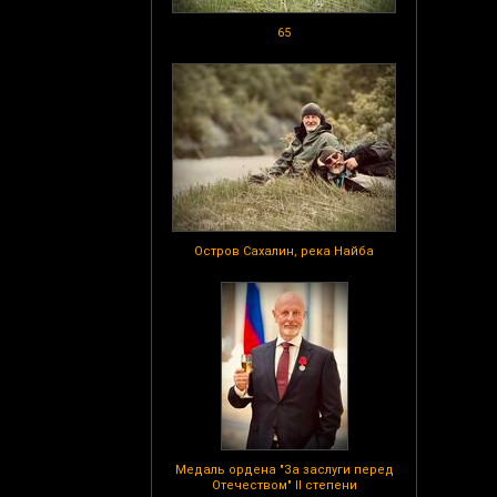
65
Остров Сахалин, река Найба
Медаль ордена "За заслуги перед
Отечеством" II степени