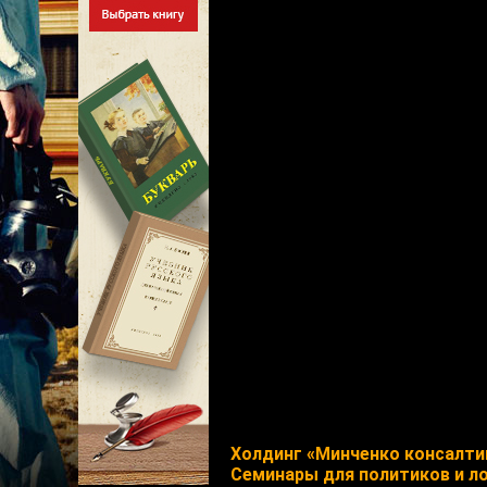
Холдинг «Минченко консалти
Семинары для политиков и л