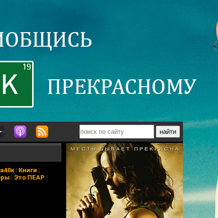
а40к
|
Книги
|
еры
|
Это ПЕАР
|