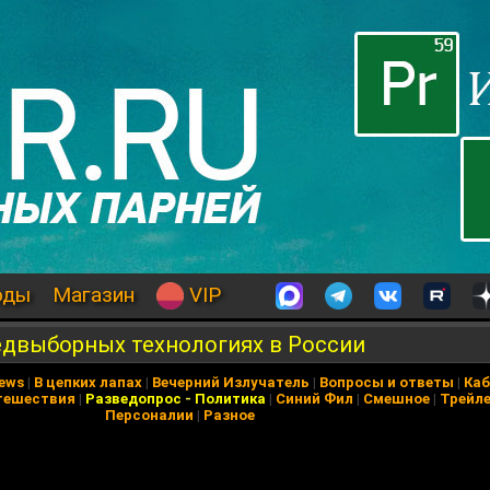
оды
Магазин
VIP
едвыборных технологиях в России
News
|
В цепких лапах
|
Вечерний Излучатель
|
Вопросы и ответы
|
Каб
тешествия
|
Разведопрос
-
Политика
|
Синий Фил
|
Смешное
|
Трейл
Персоналии
|
Разное