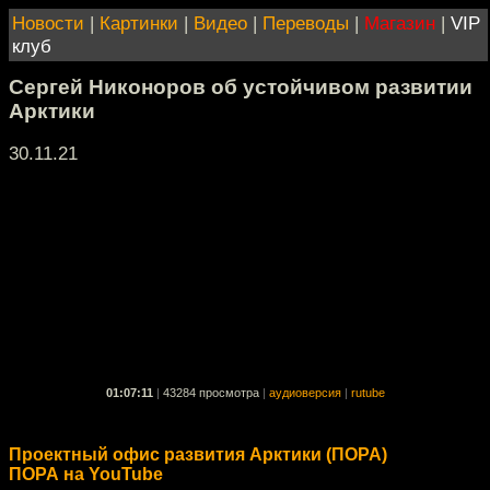
Новости
|
Картинки
|
Видео
|
Переводы
|
Магазин
|
VIP
клуб
Сергей Никоноров об устойчивом развитии
Арктики
30.11.21
01:07:11
|
43284 просмотра
|
аудиоверсия
|
rutube
Проектный офис развития Арктики (ПОРА)
ПОРА на YouTube