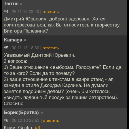
Terrus
»
#4 |
26.11.13 23:40
|
ответить
Дмитрий Юрьевич, доброго здоровья. Хотел
поинтересоваться, как Вы относитесь к творчеству
Виктора Пелевина?
Kamaga
»
#5 |
30.11.13 18:36
|
ответить
Уважаемый Дмитрий Юрьевич.
2 вопроса:
1) Ваше отношение к выборам. Голосуете? Если да
то за кого? Если да то почему?
2) ваше отношение к текстам в жанре стэнд - ап
камеди в стиле Джорджа Карлина. Не думали
занятся подобным делом? (очень бы хотелось
увидеть подобнгый продук за вашим авторством).
Спасибо
Борис(Бритва)
»
#6 |
05.12.13 22:53
|
ответить
Кому: Goblin,
#3