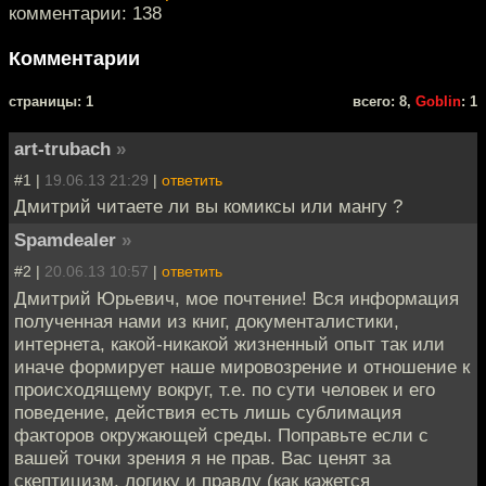
комментарии: 138
Комментарии
cтраницы: 1
всего: 8,
Goblin
: 1
art-trubach
»
#1 |
19.06.13 21:29
|
ответить
Дмитрий читаете ли вы комиксы или мангу ?
Spamdealer
»
#2 |
20.06.13 10:57
|
ответить
Дмитрий Юрьевич, мое почтение! Вся информация
полученная нами из книг, документалистики,
интернета, какой-никакой жизненный опыт так или
иначе формирует наше мировозрение и отношение к
происходящему вокруг, т.е. по сути человек и его
поведение, действия есть лишь сублимация
факторов окружающей среды. Поправьте если с
вашей точки зрения я не прав. Вас ценят за
скептицизм, логику и правду (как кажется