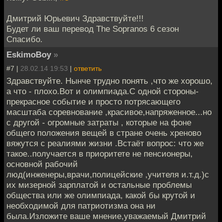
Дмитрий Юрьевич Здравствуйте!!!
Будет ли ваш перевод The Sopranos 6 сезон
Спасибо.
EskimoBoy
»
#7 |
28.02.14 19:53
|
ответить
Здравствуйте. Нынче трудно понять ,что же хорошо,
а что - плохо.Вот и олимпиада.С одной стороны-
прекрасное событие и просто потрясающего
масштаба соревнование ,красивое,напряженное...но
с другой - огромные затраты , которые на фоне
общего положения вещей в стране очень хреново
вяжутся с реалиями жизни .Встаёт вопрос: что же
такое..получается в приоритете не пенсионеры,
основной рабочий
люд(инженеры,врачи,полицейские ,учителя и.т.д.)с
их мизерной зарплатой и остальные проблемы
общества или же олимпиада, какой бы крутой и
необходимой для патриотизма она ни
была.Изложите ваше мнение,уважаемый Дмитрий