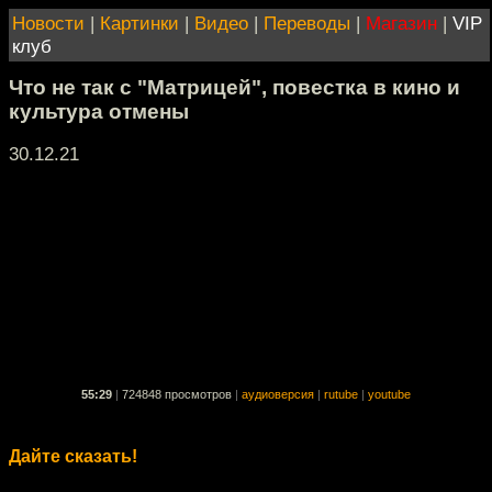
Новости
|
Картинки
|
Видео
|
Переводы
|
Магазин
|
VIP
клуб
Что не так с "Матрицей", повестка в кино и
культура отмены
30.12.21
55:29
|
724848 просмотров
|
аудиоверсия
|
rutube
|
youtube
Дайте сказать!