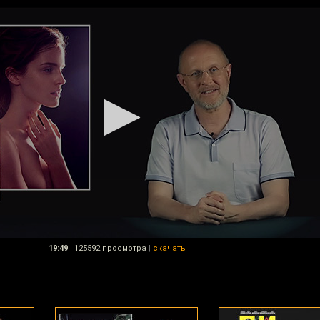
19:49
|
125592 просмотра
|
скачать