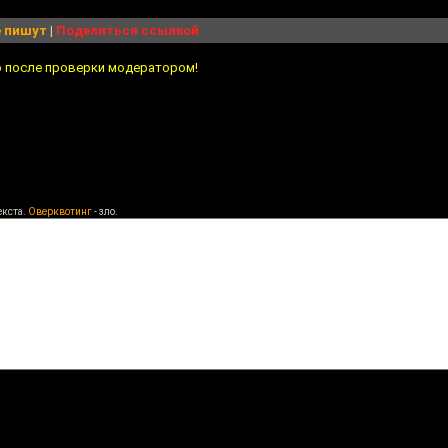
 пишут
|
Поделиться ссылкой
о после проверки модератором!
екста.
Оверквотинг
- зло.