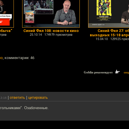
обыча"
Синий Фил 108: новости кино
Синий Фил 27: о
тров
25.10.14 174979 просмотров
выходных 15-18 апре
15.04.10 129925 прос
но
, комментарии: 46
Goblin рекомендует
соз
|
ответить
|
цитировать
13:16
угольниками". Озабоченные.