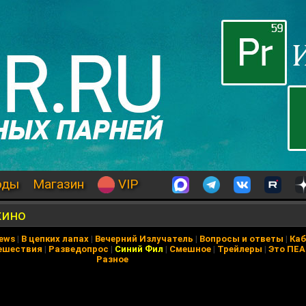
оды
Магазин
VIP
кино
News
|
В цепких лапах
|
Вечерний Излучатель
|
Вопросы и ответы
|
Каб
ешествия
|
Разведопрос
|
Синий Фил
|
Смешное
|
Трейлеры
|
Это ПЕ
Разное