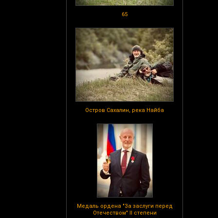
65
Остров Сахалин, река Найба
Медаль ордена "За заслуги перед
Отечеством" II степени