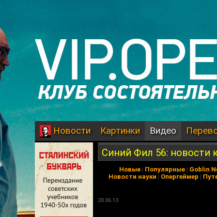
Картинки
Видео
Перев
Новости
Синий Фил 56: новости 
Новые
|
Популярные
|
Goblin 
Новости науки
|
Опергеймер
|
Пут
20.06.13