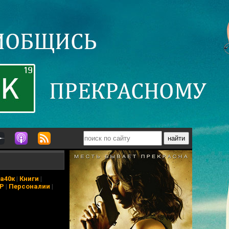
а40к
|
Книги
|
АР
|
Персоналии
|