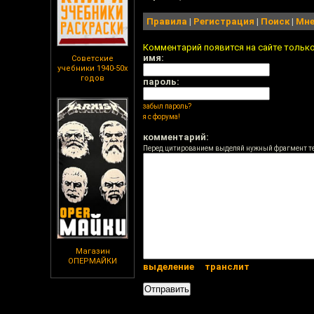
Правила
|
Регистрация
|
Поиск
|
Мне
Комментарий появится на сайте тольк
имя:
Советские
учебники 1940-50х
годов
пароль:
забыл пароль?
я с форума!
комментарий:
Перед цитированием выделяй нужный фрагмент т
Магазин
ОПЕРМАЙКИ
выделение
транслит