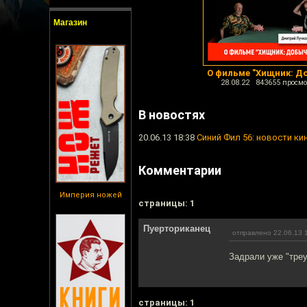
Магазин
О фильме "Хищник: Д
28.08.22 843655 просмо
В новостях
20.06.13 18:38
Синий Фил 56: новости ки
Комментарии
Империя ножей
cтраницы: 1
Пуерториканец
отправлено 22.06.13 
Задрали уже "тре
cтраницы: 1