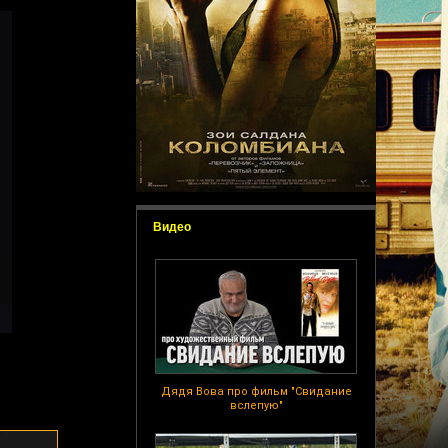
Видео
Дядя Вова про фильм "Свидание
вслепую"