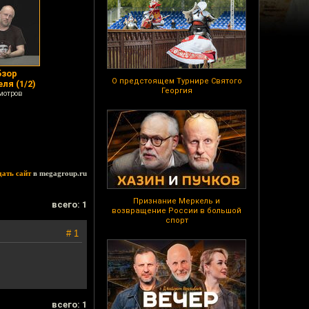
бзор
О предстоящем Турнире Святого
ля (1/2)
Георгия
мотров
дать сайт
в megagroup.ru
Признание Меркель и
всего: 1
возвращение России в большой
спорт
# 1
всего: 1