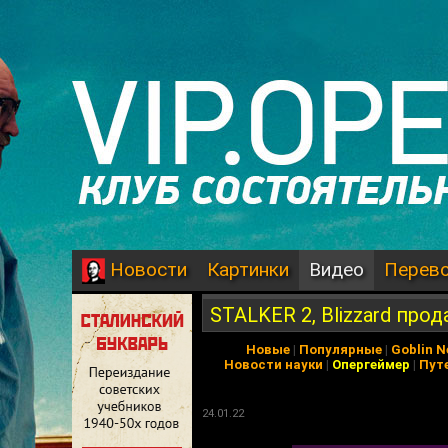
Картинки
Видео
Перев
Новости
STALKER 2, Blizzard прода
Новые
|
Популярные
|
Goblin 
Новости науки
|
Опергеймер
|
Пут
24.01.22