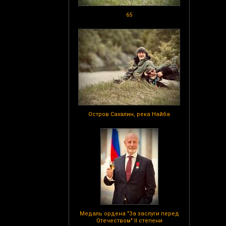
65
Остров Сахалин, река Найба
Медаль ордена "За заслуги перед
Отечеством" II степени