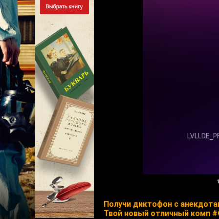
1
Получи диктофон с анекдота
Твой новый отличный комп 