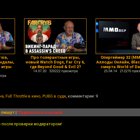
sia,
Про толерантные игры,
Опергеймер 32 (ММ
андалы,
новый Watch Dogs, Far Cry 6,
Аллоды Онлайн, Black
, игры
где Beyond Good & Evil 2?
смерть World of Da
14.07.20 320222 просмотра
25.04.14 212270 прос
отра
а, Full Throttle в кино, PUBG в суде
, комментарии: 9
 пишут
|
Поделиться ссылкой
о после проверки модератором!