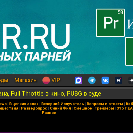
оды
Магазин
VIP
на, Full Throttle в кино, PUBG в суде
News
|
В цепких лапах
|
Вечерний Излучатель
|
Вопросы и ответы
|
Каб
ешествия
|
Разведопрос
|
Синий Фил
|
Смешное
|
Трейлеры
|
Это ПЕ
Разное