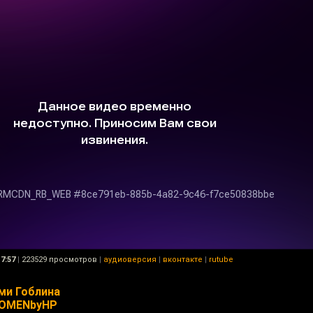
7:57
|
223529 просмотров
|
аудиоверсия
|
вконтакте
|
rutube
ми Гоблина
#OMENbyHP