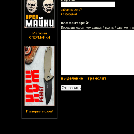
забыл пароль?
я с форума!
комментарий:
Перед цитированием выделяй нужный фрагмент т
Магазин
ОПЕРМАЙКИ
выделение
транслит
Империя ножей