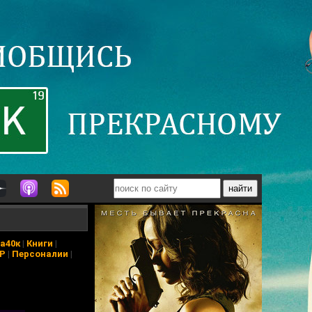
а40к
|
Книги
|
АР
|
Персоналии
|