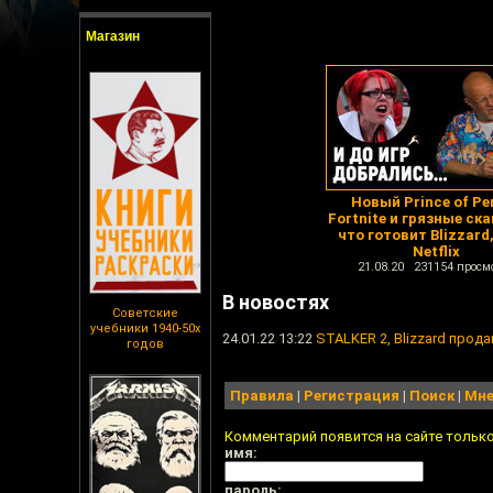
Магазин
Новый Prince of Per
Fortnite и грязные ск
что готовит Blizzard
Netflix
21.08.20 231154 просм
В новостях
Советские
учебники 1940-50х
24.01.22 13:22
STALKER 2, Blizzard продан
годов
Правила
|
Регистрация
|
Поиск
|
Мне
Комментарий появится на сайте тольк
имя:
пароль: