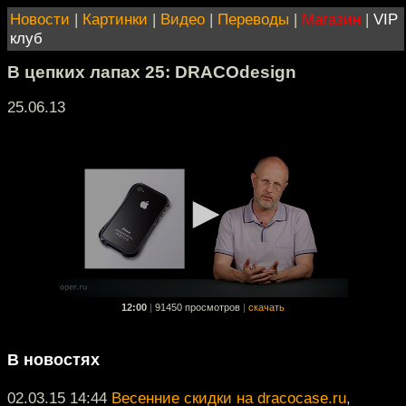
Новости
|
Картинки
|
Видео
|
Переводы
|
Магазин
|
VIP
клуб
В цепких лапах 25: DRACOdesign
25.06.13
12:00
|
91450 просмотров
|
скачать
В новостях
02.03.15 14:44
Весенние скидки на dracocase.ru
,