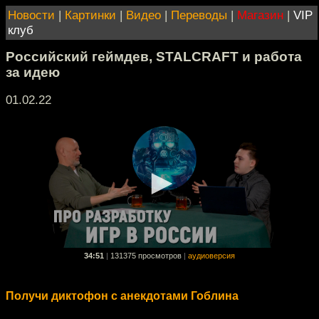
Новости
|
Картинки
|
Видео
|
Переводы
|
Магазин
|
VIP
клуб
Российский геймдев, STALCRAFT и работа
за идею
01.02.22
34:51
|
131375 просмотров
|
аудиоверсия
Получи диктофон с анекдотами Гоблина