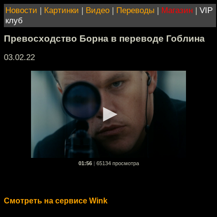
Новости
|
Картинки
|
Видео
|
Переводы
|
Магазин
|
VIP
клуб
Превосходство Борна в переводе Гоблина
03.02.22
01:56
|
65134 просмотра
Смотреть на сервисе Wink