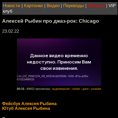
Новости
|
Картинки
|
Видео
|
Переводы
|
Магазин
|
VIP
клуб
Алексей Рыбин про джаз-рок: Chicago
23.02.22
50:15
|
89602 просмотра
|
аудиоверсия
|
rutube
|
дзен
|
youtube
Фейсбук Алексея Рыбина
Ютуб Алексея Рыбина