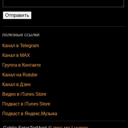
полезные ссылки
Канал в Telegram
Канал в MAX
Группа в Контакте
Канал на Rutube
Канал в Дзен
Видео в iTunes Store
Подкаст в iTunes Store
Подкаст в Яндекс.Музыка
Goblin EnterTorMent ©
письмо
|
цурюк