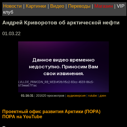
Новости
|
Картинки
|
Видео
|
Переводы
|
Магазин
|
VIP
клуб
Андрей Криворотов об арктической нефти
01.03.22
01:16:31
|
201620 просмотров
|
аудиоверсия
|
rutube
|
дзен
Проектный офис развития Арктики (ПОРА)
ПОРА на YouTube