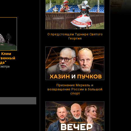
О предстоящем Турнире Святого
Георгия
 Клим
твенный
да"
смотра
Признание Меркель и
возвращение России в большой
спорт