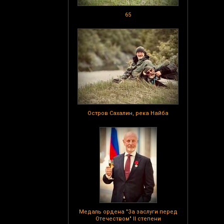
65
Остров Сахалин, река Найба
Медаль ордена "За заслуги перед
Отечеством" II степени