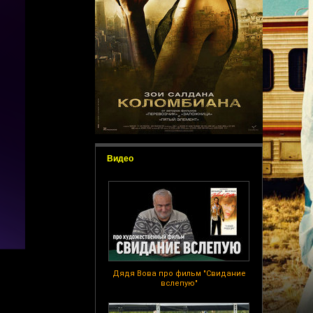
Видео
Дядя Вова про фильм "Свидание
вслепую"