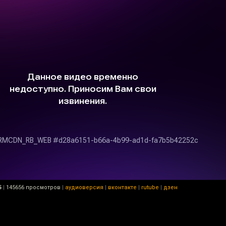
5
|
145656 просмотров
|
аудиоверсия
|
вконтакте
|
rutube
|
дзен