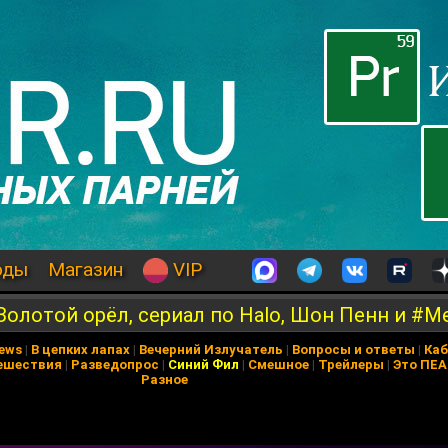
оды
Магазин
VIP
Золотой орёл, сериал по Halo, Шон Пенн и #M
News
|
В цепких лапах
|
Вечерний Излучатель
|
Вопросы и ответы
|
Каб
ешествия
|
Разведопрос
|
Синий Фил
|
Смешное
|
Трейлеры
|
Это ПЕ
Разное