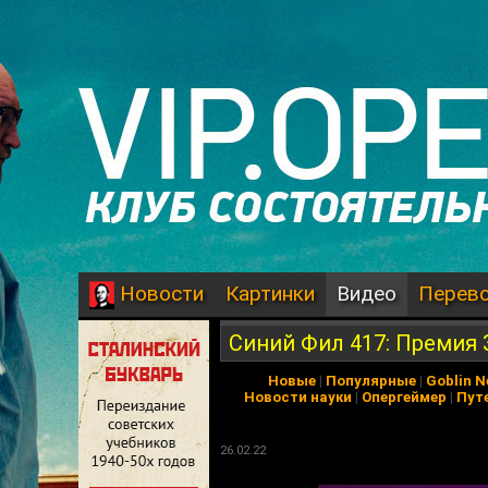
Картинки
Видео
Перев
Новости
Синий Фил 417: Премия 
Новые
|
Популярные
|
Goblin 
Новости науки
|
Опергеймер
|
Пут
26.02.22