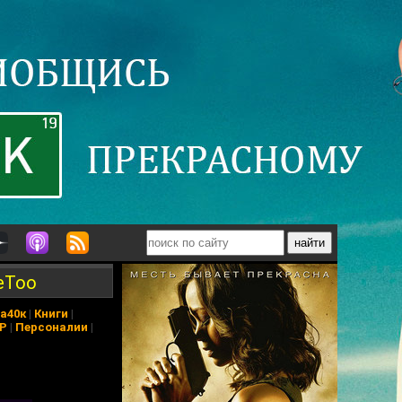
eToo
а40к
|
Книги
|
АР
|
Персоналии
|