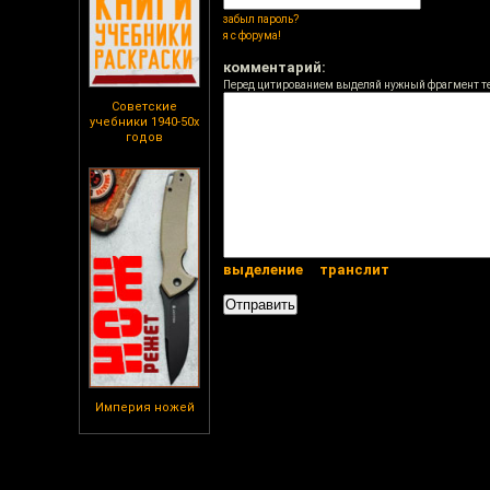
забыл пароль?
я с форума!
комментарий:
Перед цитированием выделяй нужный фрагмент т
Советские
учебники 1940-50х
годов
выделение
транслит
Империя ножей