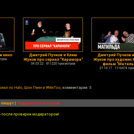
и кино
Дмитрий Пучков и Клим
Дмитрий Пучков и
тров
Жуков про сериал "Карамора"
Жуков про художес
04.03.22 811220 просмотров
фильм "Матиль
27.10.17 1116474 про
риал по Halo, Шон Пенн и #MeToo
, комментарии: 5
 пишут
|
Поделиться ссылкой
о после проверки модератором!