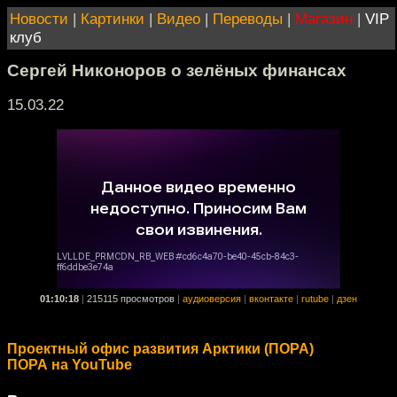
Новости
|
Картинки
|
Видео
|
Переводы
|
Магазин
|
VIP
клуб
Сергей Никоноров о зелёных финансах
15.03.22
01:10:18
|
215115 просмотров
|
аудиоверсия
|
вконтакте
|
rutube
|
дзен
Проектный офис развития Арктики (ПОРА)
ПОРА на YouTube