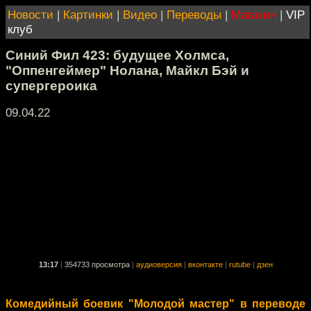
Новости
|
Картинки
|
Видео
|
Переводы
|
Магазин
|
VIP
клуб
Синий Фил 423: будущее Холмса,
"Оппенгеймер" Нолана, Майкл Бэй и
супергероика
09.04.22
13:17
|
354733 просмотра
|
аудиоверсия
|
вконтакте
|
rutube
|
дзен
Комедийный боевик "Молодой мастер" в переводе