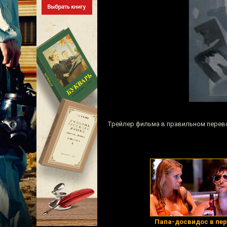
Трейлер фильма в правильном перев
Папа-досвидос в пе