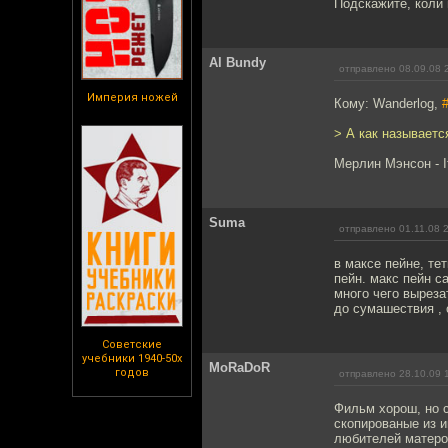
Подскажите, коли 
Al Bundy
отправлено 08.09.08 
Империя ножей
Кому: Wanderlog,
> А как называетс
Мерлин Мэнсон - If
Suma
отправлено 01.11.08 
в максе пейне, те
пейн. макс пейн с
много чего выреза
до сумашествия ,
Советские
учебники 1940-50х
MoRaDoR
годов
отправлено 28.10.09 
Фильм хорош, но 
скопированые из и
любителей матерог