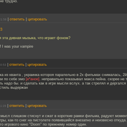
не трудно.
|
ответить
|
цитировать
21:58
#3
я эта дивная мызыка, что играет фоном?
 I was your vampire
|
ответить
|
цитировать
20:53
тка из кванта , украинка котороя паралельно в 2х фильмах снималась, 2й
ам по себе эмо
[е*аное]
. неправильно показывал макса пейна. скорее не т
ть надо бы. и сделать как в игре мысли вслух. а так стрелял и дергался 
 стиль выдержан
|
ответить
|
цитировать
11:28
смысл слишком стиснут и сжат в короткие рамки фильма, радуют момен
гры, как-то снег на пистолете появившийся внезапно и неизвесно откуда.
о игрового кино "Doom" по прежнему номер один.