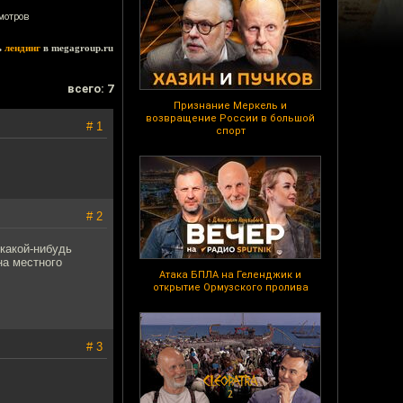
мотров
ь
лендинг
в megagroup.ru
всего: 7
Признание Меркель и
возвращение России в большой
# 1
спорт
# 2
какой-нибудь
на местного
Атака БПЛА на Геленджик и
открытие Ормузского пролива
# 3