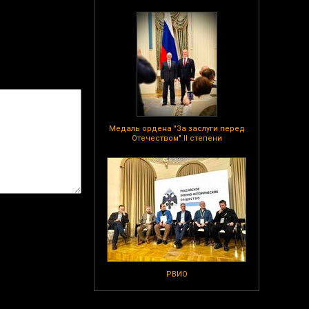
Медаль ордена "За заслуги перед
Отечеством" II степени
РВИО