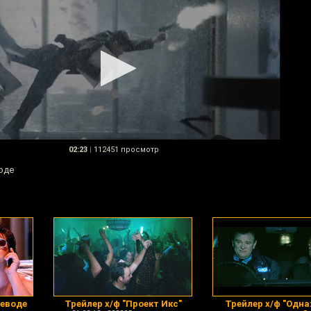
02:23
|
112451 просмотр
оде
реводе
Трейлер х/ф "Проект Икс"
Трейлер х/ф "Одн