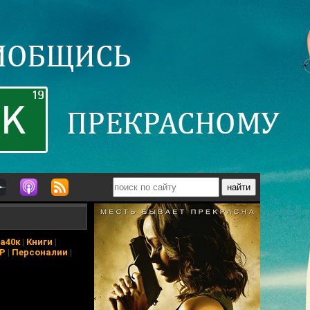
а40к
|
Книги
|
АР
|
Персоналии
|