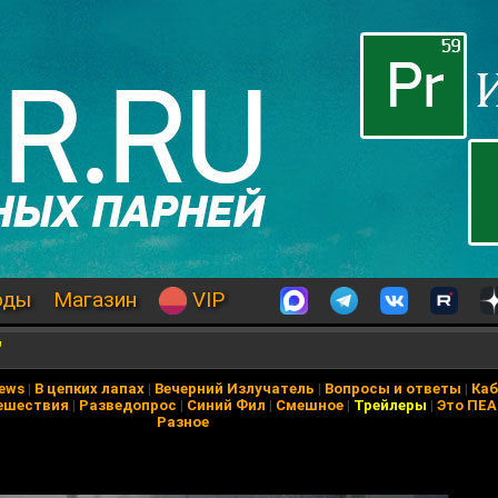
оды
Магазин
VIP
"
News
|
В цепких лапах
|
Вечерний Излучатель
|
Вопросы и ответы
|
Каб
ешествия
|
Разведопрос
|
Синий Фил
|
Смешное
|
Трейлеры
|
Это ПЕ
Разное