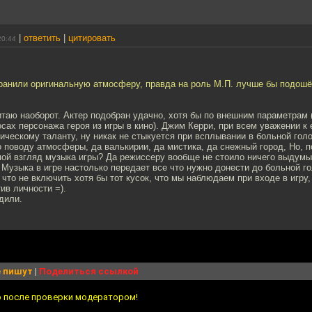
|
ответить
|
цитировать
20:44
хранили оригинальную атмосферу, правда на роль М.П. лучше бы подошё
читаю наоборот. Актер подобран удачно, хотя бы по внешним параметрам 
осах персонажа героя из игры в кино). Джим Керри, при всем уважении к 
ическому таланту, ну никак не стыкуется при всплывании в больной гол
 поводу атмосферы, да валькирии, да мистика, да снежный город, Но, по
ой взгляд музыка игры? Да режиссеру вообще не стоило ничего выдумыв
 Музыка в игре настолько передает все что нужно донести до больной г
что не включить хотя бы тот кусок, что мы наблюдаем при входе в игру,
ив личности =).
адили.
 пишут
|
Поделиться ссылкой
о после проверки модератором!