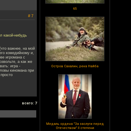
65
# 7
л какой-нибудь
(что важнее, на мой
его комедийному и,
ове игромана с
звольте, а как же
ать: игра -
Остров Сахалин, река Найба
оловы киномана при
 просто
всего: 7
Медаль ордена "За заслуги перед
Отечеством" II степени