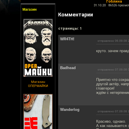
Гоблина
31.10.20 86526 просмо
Магазин
Комментарии
cтраницы: 1
WR4TH!
отправлено 06.09.08 
круто. зачем прав
Badhead
отправлено 07.09.08 
Приятно что сохр
Магазин
другой актёр, нап
ОПЕРМАЙКИ
главгероя!
ждём с нетерпение
Wanderlog
отправлено 07.09.08 
Красиво, однако.
А как называется 