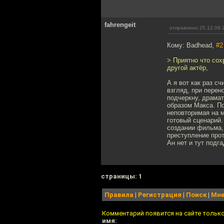
fahrengeit
отправлено 25.12.09 
Кому: Badhead,
#2
> Приятно что со
другой актёр,
А я вот как раз с
взгляд, при перен
подчеркну, драмат
образом Макса. По
неповторимая на м
готовый сценарий.
создании фильма, 
преступление прот
Ан нет и тут подг
cтраницы: 1
Правила
|
Регистрация
|
Поиск
|
Мне
Комментарий появится на сайте тольк
имя: