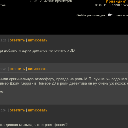
21.03.12 323805 просмотров
Ирландии"
тров
05.09.11 377998 прос
Goblin рекомендует
заказат
|
ответить
|
цитировать
22:29
да добавили ацких деманов непонятно xDD
|
ответить
|
цитировать
02:45
анили оригинальную атмосферу, правда на роль М.П. лучше бы подошёл 
ример Джим Керри - в Номере 23 в роли детектива он ну очень уж похож 
м...
|
ответить
|
цитировать
15:54
эта дивная мызыка, что играет фоном?