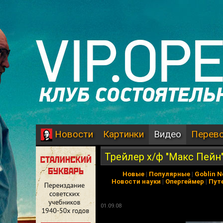
Картинки
Видео
Перев
Новости
Трейлер х/ф "Макс Пейн
Новые
|
Популярные
|
Goblin 
Новости науки
|
Опергеймер
|
Пут
01.09.08