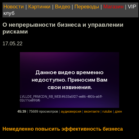
Новости
|
Картинки
|
Видео
|
Переводы
|
Магазин
|
VIP
клуб
О непрерывности бизнеса и управлении
рисками
17.05.22
45:39
|
75689 просмотров
|
аудиоверсия
|
вконтакте
|
rutube
|
дзен
Немедленно повысить эффективность бизнеса