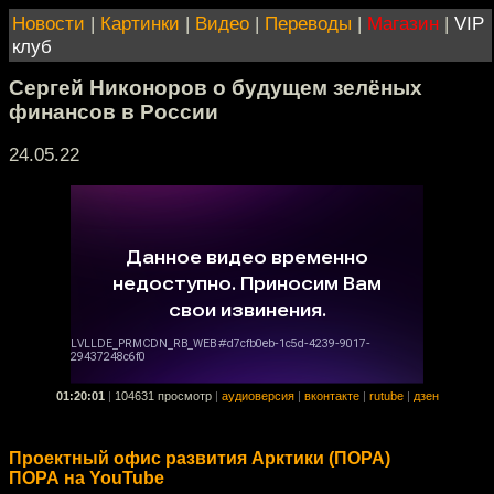
Новости
|
Картинки
|
Видео
|
Переводы
|
Магазин
|
VIP
клуб
Сергей Никоноров о будущем зелёных
финансов в России
24.05.22
01:20:01
|
104631 просмотр
|
аудиоверсия
|
вконтакте
|
rutube
|
дзен
Проектный офис развития Арктики (ПОРА)
ПОРА на YouTube