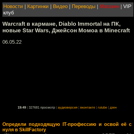
Новости
|
Картинки
|
Видео
|
Переводы
|
Магазин
|
VIP
клуб
Warcraft в кармане, Diablo Immortal на ПК,
новые Star Wars, Джейсон Момоа в Minecraft
06.05.22
19:49
|
327681 просмотр
|
аудиоверсия
|
вконтакте
|
rutube
|
дзен
Определи подходящую IT-профессию и освой её с
нуля в SkillFactory