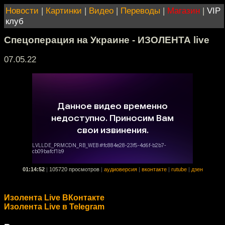
Новости
|
Картинки
|
Видео
|
Переводы
|
Магазин
|
VIP
клуб
Спецоперация на Украине - ИЗОЛЕНТА live
07.05.22
01:14:52
|
105720 просмотров
|
аудиоверсия
|
вконтакте
|
rutube
|
дзен
Изолента Live ВКонтакте
Изолента Live в Telegram