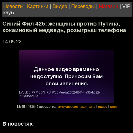
Новости
|
Картинки
|
Видео
|
Переводы
|
Магазин
|
VIP
клуб
Синий Фил 425: женщины против Путина,
кокаиновый медведь, розыгрыш телефона
14.05.22
13:45
|
453642 просмотра
|
аудиоверсия
|
вконтакте
|
rutube
|
дзен
В новостях