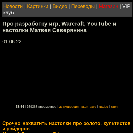
Новости
|
Картинки
|
Видео
|
Переводы
|
Магазин
|
VIP
клуб
Про разработку игр, Warcraft, YouTube и
настолки Матвея Северянина
01.06.22
53:54
|
169368 просмотров
|
аудиоверсия
|
вконтакте
|
rutube
|
дзен
Срочно нахватить настолки про золото, культистов
и рейдеров