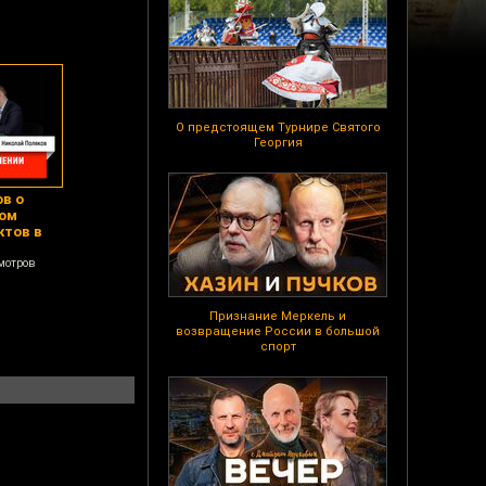
О предстоящем Турнире Святого
Георгия
в о
ком
ктов в
мотров
Признание Меркель и
возвращение России в большой
спорт