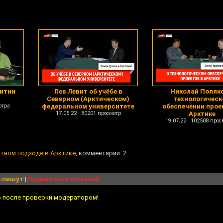
витии
Лев Левит об учёбе в
Николай Поляко
Северном (Арктическом)
технологичес
отра
федеральном университете
обеспечении прое
17.05.22 80201 просмотр
Арктике
19.07.22 102508 прос
тном подходе в Арктике
, комментарии: 2
 пишут
|
Поделиться ссылкой
о после проверки модератором!