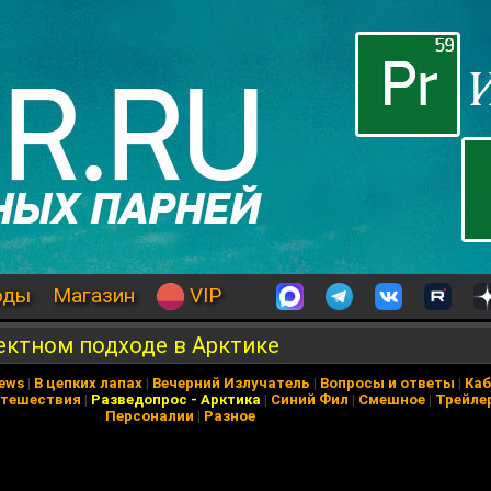
оды
Магазин
VIP
ектном подходе в Арктике
News
|
В цепких лапах
|
Вечерний Излучатель
|
Вопросы и ответы
|
Каб
тешествия
|
Разведопрос
-
Арктика
|
Синий Фил
|
Смешное
|
Трейле
Персоналии
|
Разное