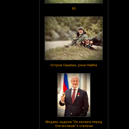
65
Остров Сахалин, река Найба
Медаль ордена "За заслуги перед
Отечеством" II степени