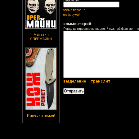
забыл пароль?
я с форума!
комментарий:
Перед цитированием выделяй нужный фрагмент т
Магазин
ОПЕРМАЙКИ
выделение
транслит
Империя ножей