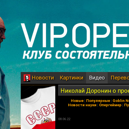
Картинки
Видео
Перев
Новости
Николай Доронин о про
Новые
|
Популярные
|
Goblin 
Новости науки
|
Опергеймер
|
Пу
08.06.22