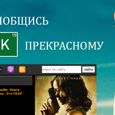
а40к
|
Книги
|
ры
|
Это ПЕАР
|