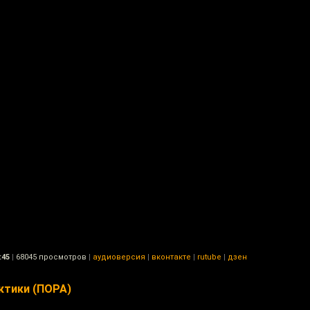
:45
|
68045 просмотров
|
аудиоверсия
|
вконтакте
|
rutube
|
дзен
ктики (ПОРА)