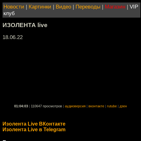
Новости
|
Картинки
|
Видео
|
Переводы
|
Магазин
|
VIP
клуб
ИЗОЛЕНТА live
18.06.22
01:04:03
|
110647 просмотров
|
аудиоверсия
|
вконтакте
|
rutube
|
дзен
Изолента Live ВКонтакте
Изолента Live в Telegram