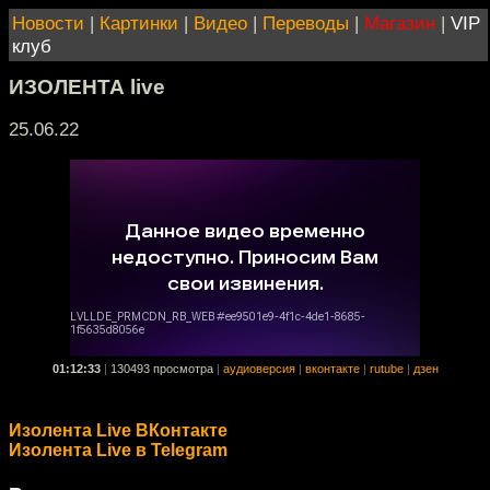
Новости
|
Картинки
|
Видео
|
Переводы
|
Магазин
|
VIP
клуб
ИЗОЛЕНТА live
25.06.22
01:12:33
|
130493 просмотра
|
аудиоверсия
|
вконтакте
|
rutube
|
дзен
Изолента Live ВКонтакте
Изолента Live в Telegram