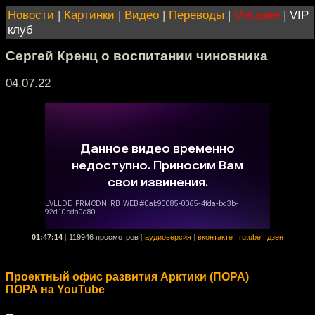
Новости
|
Картинки
|
Видео
|
Переводы
|
Магазин
|
VIP
клуб
Сергей Кренц о воспитании чиновника
04.07.22
01:47:14
|
119946 просмотров
|
аудиоверсия
|
вконтакте
|
rutube
|
дзен
Проектный офис развития Арктики (ПОРА)
ПОРА на YouTube