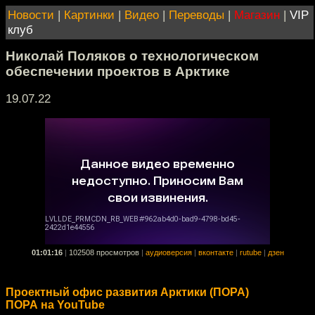
Новости
|
Картинки
|
Видео
|
Переводы
|
Магазин
|
VIP
клуб
Николай Поляков о технологическом
обеспечении проектов в Арктике
19.07.22
01:01:16
|
102508 просмотров
|
аудиоверсия
|
вконтакте
|
rutube
|
дзен
Проектный офис развития Арктики (ПОРА)
ПОРА на YouTube