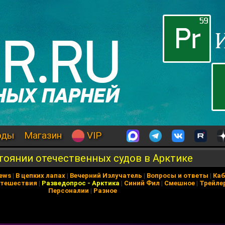
оды
Магазин
VIP
тоянии отечественных судов в Арктике
News
|
В цепких лапах
|
Вечерний Излучатель
|
Вопросы и ответы
|
Каб
тешествия
|
Разведопрос
-
Арктика
|
Синий Фил
|
Смешное
|
Трейле
Персоналии
|
Разное