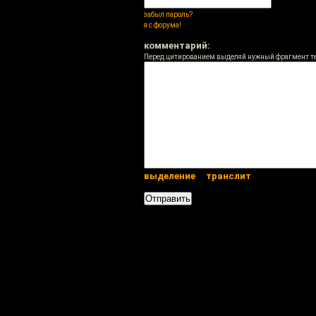
забыл пароль?
я с форума!
комментарий:
Перед цитированием выделяй нужный фрагмент т
выделение
транслит