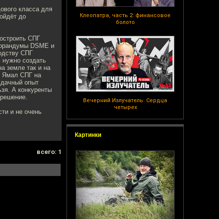
дового класса для
Клеопатра, часть 2: финансовое
дойдёт до
болото
построить СПГ
еморандумы DSME и
водству СПГ
ь нужно создать
а земле так и на
ю Ямал СПГ на
удачный опыт
ьзя. А конкуренты
 решение.
Вечерний Излучатель: Сердца
четырех
сти и не очень
Картинки
всего: 1