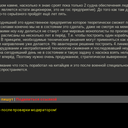
ом камне, насколько я знаю сроят пока только 2 судна обеспечения ле
 является кстати акционером, это не гос предприятия). До того как там 
о-то серьёзного пройдёт ещё лет пять.
годняшний это единственное предприятие которое теоретически сможет 
и силами конечно мы не в состоянии это сделать, даже не смотря на м
какими ноу-хау делиться не станут - они мировые монополисты по произ
ы расписаны на несколько лет в перёд. Т.е. чтобы построить один корабл
В принципе, необходимые технические решения могут применяться как н
ом направление уже делается. Но авантюрное решение построить 4 лини
орудовании и неотработанной технологии сжижения и последовавший не
 на сегодняшний день не в состоянии и такую задачу с наскока взять нел
т вперёд. Поэтому нужно очень продуманное, стратегически выверенное
имание что гость поработал на китайцев и это после военной специально
спространяется.
 пишут
|
Поделиться ссылкой
о после проверки модератором!