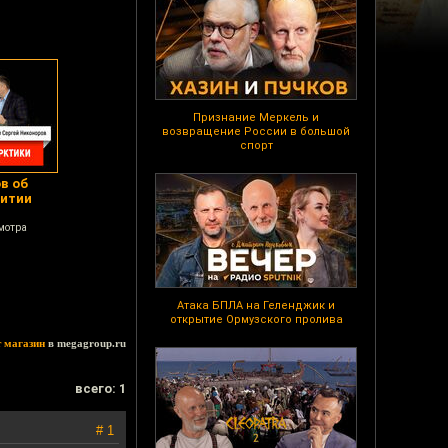
Признание Меркель и
возвращение России в большой
спорт
в об
витии
мотра
Атака БПЛА на Геленджик и
открытие Ормузского пролива
т магазин
в megagroup.ru
всего: 1
# 1