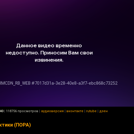
40
|
118756 просмотров
|
аудиоверсия
|
вконтакте
|
rutube
|
дзен
ктики (ПОРА)