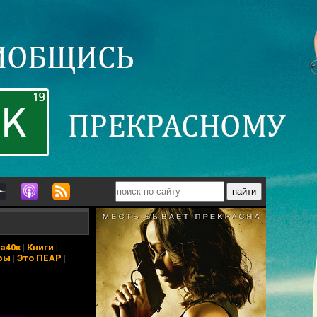
а40к
|
Книги
|
ры
|
Это ПЕАР
|