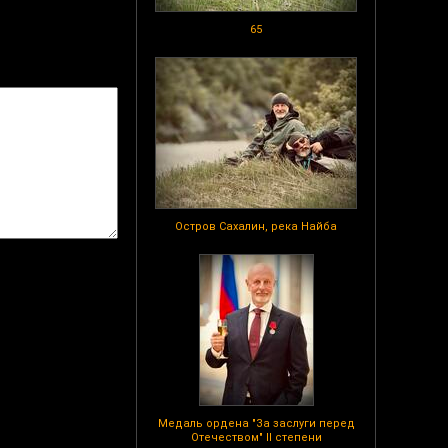
65
Остров Сахалин, река Найба
Медаль ордена "За заслуги перед
Отечеством" II степени