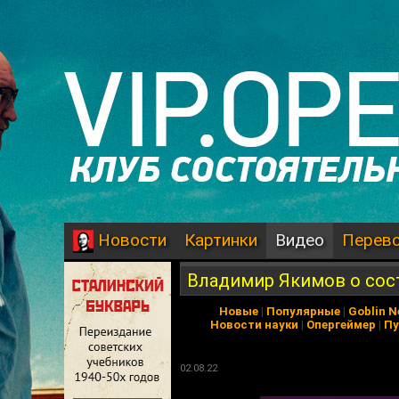
Картинки
Видео
Перев
Новости
Владимир Якимов о сос
Новые
|
Популярные
|
Goblin 
Новости науки
|
Опергеймер
|
Пу
02.08.22