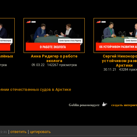
елёных
Анна Ридигер о работе
Сергей Никоноро
эколога
устойчивом раз
тров
09.03.22 142267 просмотров
Арктики
30.11.21 43284 прос
янии отечественных судов в Арктике
Goblin рекомендует
создать интерне
|
ответить
|
цитировать
22:31