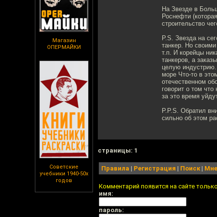
На Звезде в Больш
Роснефти (которая
строительство чег
P.S. Звезда на се
Магазин
танкер. Но своим
ОПЕРМАЙКИ
т.п. И корейцы ни
танкеров, а заказ
целую индустрию. 
море Что-то в эт
отечественном об
говорит о том что
за это время уйду
P.P.S. Обратил вн
сильно об этом ра
cтраницы: 1
Советские
Правила
|
Регистрация
|
Поиск
|
Мне
учебники 1940-50х
годов
Комментарий появится на сайте тольк
имя:
пароль: