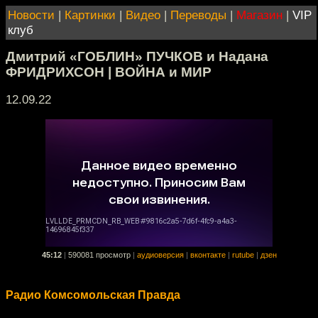
Новости
|
Картинки
|
Видео
|
Переводы
|
Магазин
|
VIP
клуб
Дмитрий «ГОБЛИН» ПУЧКОВ и Надана
ФРИДРИХСОН | ВОЙНА и МИР
12.09.22
45:12
|
590081 просмотр
|
аудиоверсия
|
вконтакте
|
rutube
|
дзен
Радио Комсомольская Правда