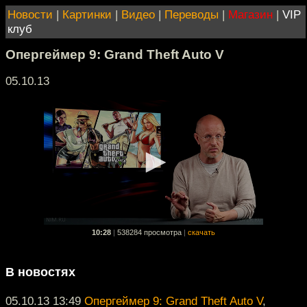
Новости
|
Картинки
|
Видео
|
Переводы
|
Магазин
|
VIP
клуб
Опергеймер 9: Grand Theft Auto V
05.10.13
10:28
|
538284 просмотра
|
скачать
В новостях
05.10.13 13:49
Опергеймер 9: Grand Theft Auto V
,