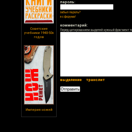
пароль:
забыл пароль?
я с форума!
комментарий:
Советские
Перед цитированием выделяй нужный фрагмент т
учебники 1940-50х
годов
выделение
транслит
Империя ножей