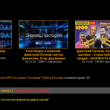
алу
Разговоры о важном:
Дмитрий Пучков, А
Дмитрий Пучков, Артур
Цыпкин - этика пу
тров
Далалоян, Егор Дружинин
людей - ИЗОЛЕНТА l
05.12.23 228911 просмотров
03.10.20 149383 про
вал НАТО и новая "послица" США в России
, комментарии: 30
 пишут
|
Поделиться ссылкой
о после проверки модератором!