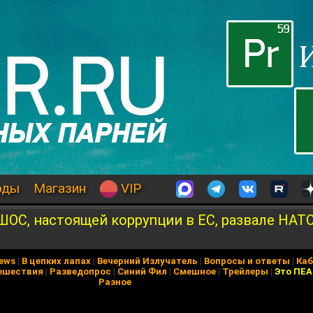
оды
Магазин
VIP
ШОС, настоящей коррупции в ЕС, развале НАТ
News
|
В цепких лапах
|
Вечерний Излучатель
|
Вопросы и ответы
|
Каб
ешествия
|
Разведопрос
|
Синий Фил
|
Смешное
|
Трейлеры
|
Это ПЕ
Разное