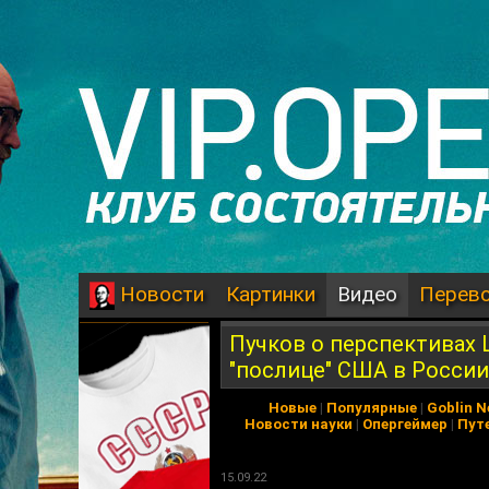
Картинки
Видео
Перев
Новости
Пучков о перспективах 
"послице" США в России
Новые
|
Популярные
|
Goblin 
Новости науки
|
Опергеймер
|
Пут
15.09.22