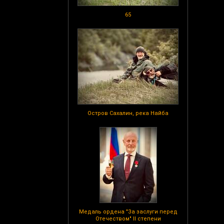
65
Остров Сахалин, река Найба
Медаль ордена "За заслуги перед
Отечеством" II степени