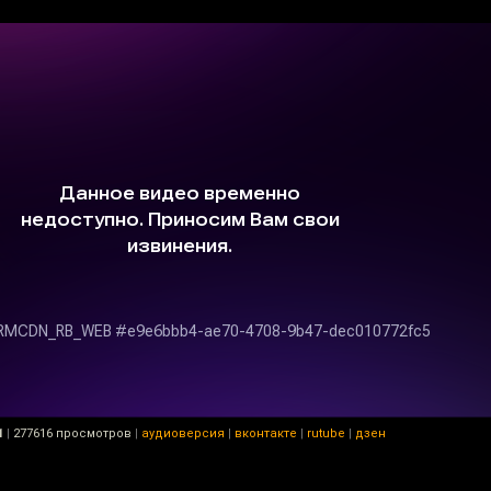
1
|
277616 просмотров
|
аудиоверсия
|
вконтакте
|
rutube
|
дзен