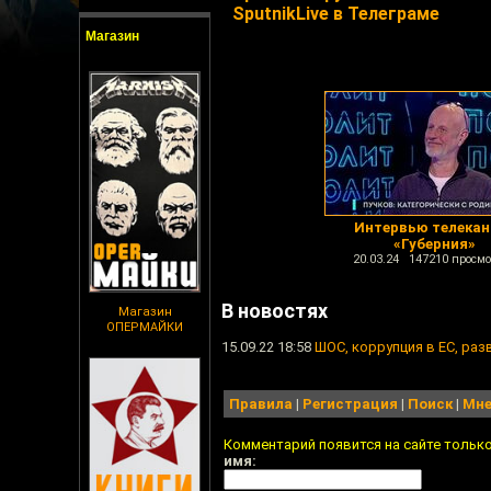
SputnikLive в Телеграме
Магазин
Интервью телекан
«Губерния»
20.03.24 147210 просмо
В новостях
Магазин
ОПЕРМАЙКИ
15.09.22 18:58
ШОС, коррупция в ЕС, раз
Правила
|
Регистрация
|
Поиск
|
Мне
Комментарий появится на сайте тольк
имя: