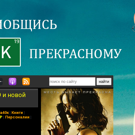
О и новой
а40к
|
Книги
|
АР
|
Персоналии
|