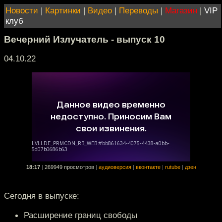
Новости
|
Картинки
|
Видео
|
Переводы
|
Магазин
|
VIP
клуб
Вечерний Излучатель - выпуск 10
04.10.22
18:17
|
269949 просмотров
|
аудиоверсия
|
вконтакте
|
rutube
|
дзен
Сегодня в выпуске:
Расширение границ свободы