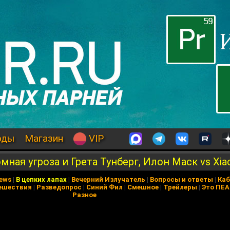
оды
Магазин
VIP
мная угроза и Грета Тунберг, Илон Маск vs Xia
News
|
В цепких лапах
|
Вечерний Излучатель
|
Вопросы и ответы
|
Каб
ешествия
|
Разведопрос
|
Синий Фил
|
Смешное
|
Трейлеры
|
Это ПЕ
Разное