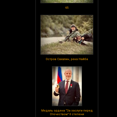
65
Остров Сахалин, река Найба
Медаль ордена "За заслуги перед
Отечеством" II степени