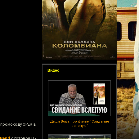
Видео
Дядя Вова про фильм "Свидание
о промокоду OPER в
вслепую"
Band
с готовой IT-