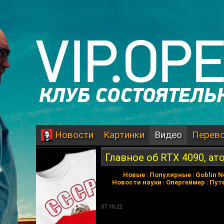
Картинки
Видео
Перев
Новости
Главное об RTX 4090, ато
Новые
|
Популярные
|
Goblin 
Новости науки
|
Опергеймер
|
Пут
07.10.22