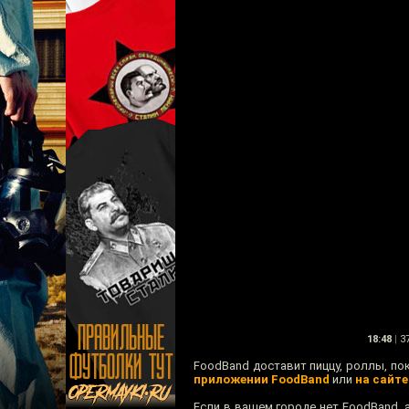
18:48
|
37
FoodBand доставит пиццу, роллы, пок
приложении FoodBand
или
на сайте
Если в вашем городе нет FoodBand, 