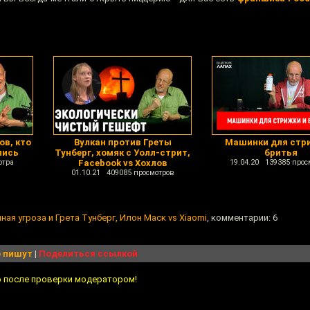
ов, кто
Вулкан против Греты
Машинки для стр
лись
Тунберг, хомяк с Уолл-стрит,
бритья
отра
Facebook vs Хохлов
19.04.20 139385 прос
01.10.21 409085 просмотров
ная угроза и Грета Тунберг, Илон Маск vs Xiaomi
, комментарии: 6
 пишут
|
Поделиться ссылкой
о после проверки модератором!