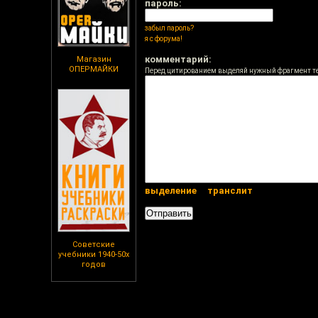
пароль:
забыл пароль?
я с форума!
комментарий:
Магазин
ОПЕРМАЙКИ
Перед цитированием выделяй нужный фрагмент т
выделение
транслит
Советские
учебники 1940-50х
годов