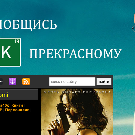
omi
а40к
|
Книги
|
АР
|
Персоналии
|