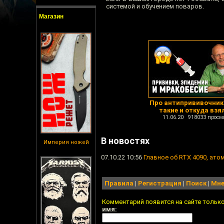
системой и обучением поваров.
Магазин
Про антипрививочник
такие и откуда взя
11.06.20 918033 просм
В новостях
Империя ножей
07.10.22 10:56
Главное об RTX 4090, атом
Правила
|
Регистрация
|
Поиск
|
Мне
Комментарий появится на сайте тольк
имя: