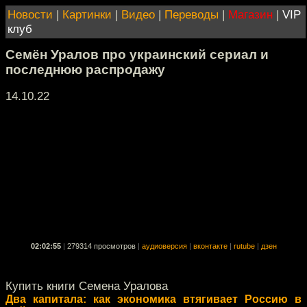
Новости
|
Картинки
|
Видео
|
Переводы
|
Магазин
|
VIP
клуб
Семён Уралов про украинский сериал и
последнюю распродажу
14.10.22
02:02:55
|
279314 просмотров
|
аудиоверсия
|
вконтакте
|
rutube
|
дзен
Купить книги Семена Уралова
Два капитала: как экономика втягивает Россию в