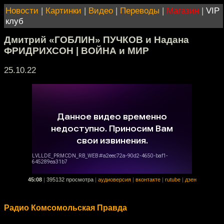
Новости
|
Картинки
|
Видео
|
Переводы
|
Магазин
|
VIP
клуб
Дмитрий «ГОБЛИН» ПУЧКОВ и Надана
ФРИДРИХСОН | ВОЙНА и МИР
25.10.22
45:08
|
395132 просмотра
|
аудиоверсия
|
вконтакте
|
rutube
|
дзен
Радио Комсомольская Правда