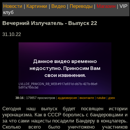
Новости
|
Картинки
|
Видео
|
Переводы
|
Магазин
|
VIP
клуб
Вечерний Излучатель - Выпуск 22
31.10.22
38:16
|
179857 просмотров
|
аудиоверсия
|
вконтакте
|
rutube
|
дзен
Сегодня наш выпуск будет посвящен истории
укронацизма. Как в СССР боролись с бандеровцами и
за что сами нацисты посадили Бандеру в концлагерь.
Сколько всего было уничтожено участников