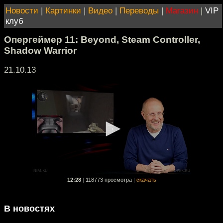
Новости
|
Картинки
|
Видео
|
Переводы
|
Магазин
|
VIP
клуб
Опергеймер 11: Beyond, Steam Controller,
Shadow Warrior
21.10.13
12:28
|
118773 просмотра
|
скачать
В новостях