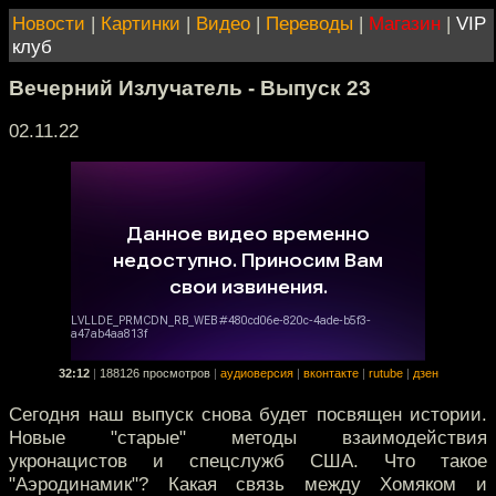
Новости
|
Картинки
|
Видео
|
Переводы
|
Магазин
|
VIP
клуб
Вечерний Излучатель - Выпуск 23
02.11.22
32:12
|
188126 просмотров
|
аудиоверсия
|
вконтакте
|
rutube
|
дзен
Сегодня наш выпуск снова будет посвящен истории.
Новые "старые" методы взаимодействия
укронацистов и спецслужб США. Что такое
"Аэродинамик"? Какая связь между Хомяком и