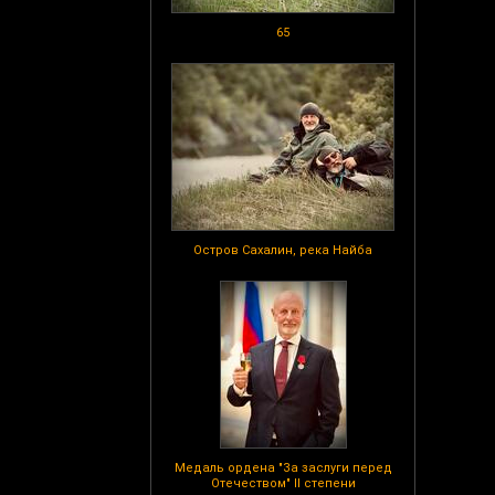
65
Остров Сахалин, река Найба
Медаль ордена "За заслуги перед
Отечеством" II степени