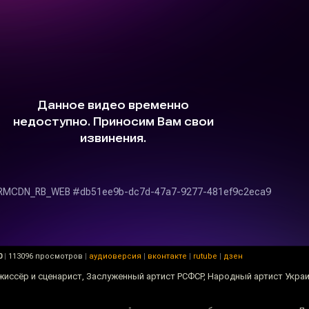
0
|
113096 просмотров
|
аудиоверсия
|
вконтакте
|
rutube
|
дзен
иссёр и сценарист, Заслуженный артист РСФСР, Народный артист Украи