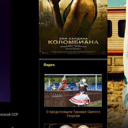
Видео
О предстоящем Турнире Святого
нской ССР.
Георгия