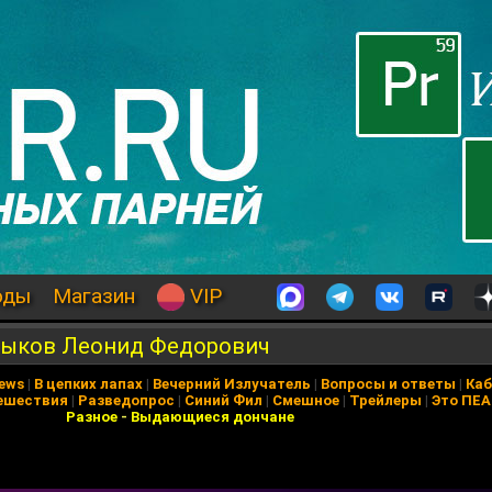
оды
Магазин
VIP
Быков Леонид Федорович
News
|
В цепких лапах
|
Вечерний Излучатель
|
Вопросы и ответы
|
Каб
ешествия
|
Разведопрос
|
Синий Фил
|
Смешное
|
Трейлеры
|
Это ПЕ
Разное
-
Выдающиеся дончане