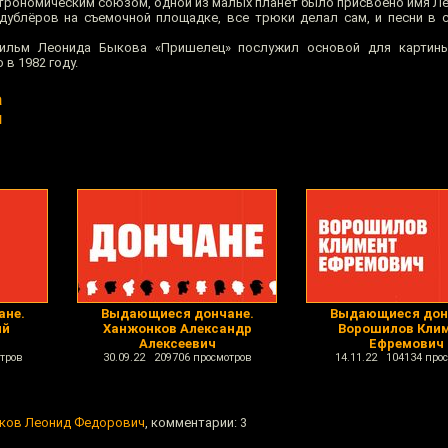
трономическим союзом, одной из малых планет было присвоено имя Л
ублёров на съемочной площадке, все трюки делал сам, и песни в 
ильм Леонида Быкова «Пришелец» послужил основой для картин
в 1982 году.
а
u
ане.
Выдающиеся дончане.
Выдающиеся дон
ий
Ханжонков Александр
Ворошилов Кли
Алексеевич
Ефремович
тров
30.09.22 209706 просмотров
14.11.22 104134 про
ков Леонид Федорович
, комментарии: 3