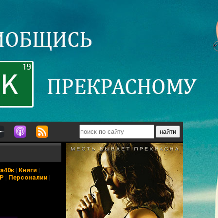
а40к
|
Книги
|
АР
|
Персоналии
|