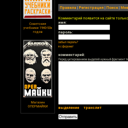
Правила
|
Регистрация
|
Поиск
|
Мне
Комментарий появится на сайте тольк
имя:
Советские
учебники 1940-50х
годов
пароль:
забыл пароль?
я с форума!
комментарий:
Перед цитированием выделяй нужный фрагмент т
Магазин
ОПЕРМАЙКИ
выделение
транслит