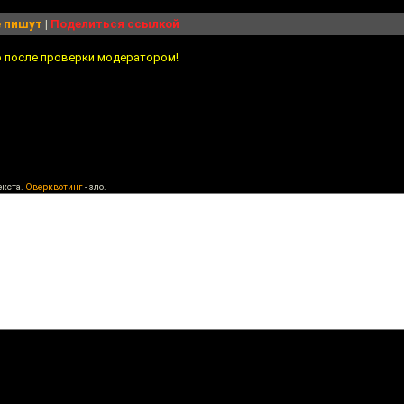
 пишут
|
Поделиться ссылкой
о после проверки модератором!
екста.
Оверквотинг
- зло.