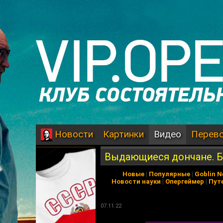
Картинки
Видео
Перев
Новости
Выдающиеся дончане. 
Новые
|
Популярные
|
Goblin 
Новости науки
|
Опергеймер
|
Пут
07.11.22