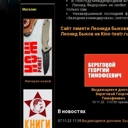
В 1994 году Международным ас
Леонид Федорович не любил д
только сам.
Магазин
Незавершенный последний ф
«Звездная командировка», снятого 
Сайт памяти Леонида Быков
Леонид Быков на Kino-teatr.r
Империя ножей
Выдающиеся донч
Береговой Георг
Тимофеевич
10.11.22 115729 просмо
В новостях
07.11.22 11:39
Выдающиеся дончане. Бы