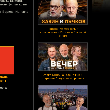
еонида Быкова.
своих фильмах пел
ы Бориса Ивченко
Признание Меркель и
возвращение России в большой
спорт
Атака БПЛА на Геленджик и
чане.
открытие Ормузского пролива
мент
смотра