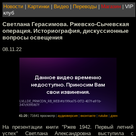
Новости
|
Картинки
|
Видео
|
Переводы
|
Магазин
|
VIP
клуб
Светлана Герасимова. Ржевско-Сычевская
операция. Историография, дискуссионные
вопросы освещения
08.11.22
41:20
|
71641 просмотр
|
аудиоверсия
|
вконтакте
|
rutube
|
дзен
На презентации книги "Ржев 1942. Первый летний
успех" Светлана Александровна выступила с