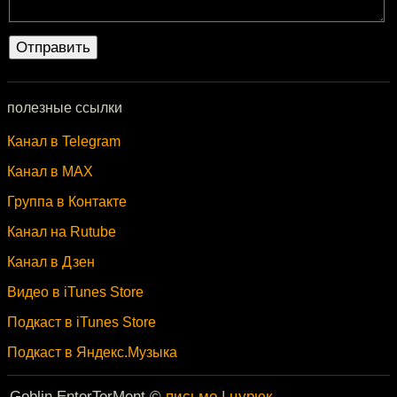
полезные ссылки
Канал в Telegram
Канал в MAX
Группа в Контакте
Канал на Rutube
Канал в Дзен
Видео в iTunes Store
Подкаст в iTunes Store
Подкаст в Яндекс.Музыка
Goblin EnterTorMent ©
письмо
|
цурюк