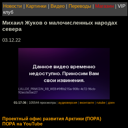
Новости
|
Картинки
|
Видео
|
Переводы
|
Магазин
|
VIP
клуб
Михаил Жуков о малочисленных народах
севера
03.12.22
01:17:36
|
105544 просмотра
|
аудиоверсия
|
вконтакте
|
rutube
|
дзен
Проектный офис развития Арктики (ПОРА)
ПОРА на YouTube